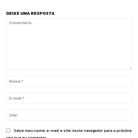
DEIXE UMA RESPOSTA
Comentário:
No
E-
mai
Sit
Salve meu nome, e-mail e site neste navegador para a próxima
vez que eu comentar.