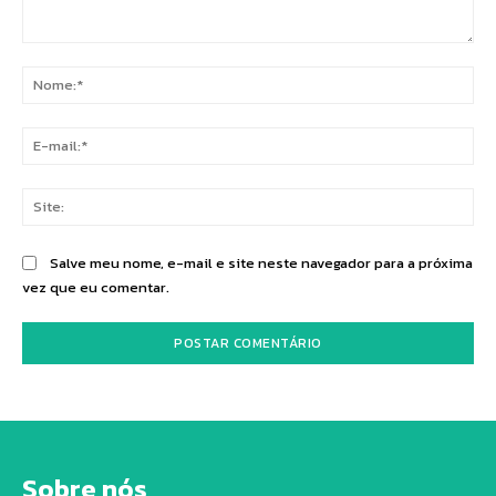
Comentário:
No
E-
mai
Sit
Salve meu nome, e-mail e site neste navegador para a próxima
vez que eu comentar.
Sobre nós