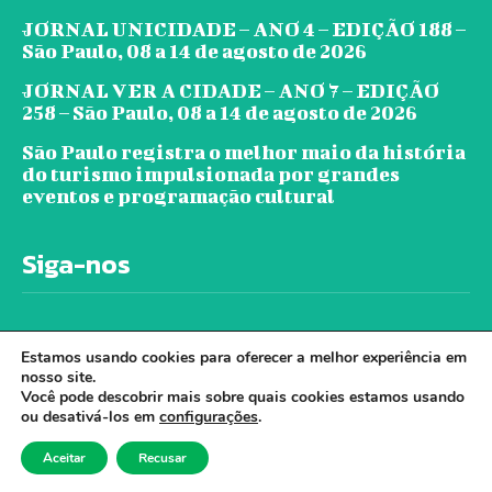
JORNAL UNICIDADE – ANO 4 – EDIÇÃO 188 –
São Paulo, 08 a 14 de agosto de 2026
JORNAL VER A CIDADE – ANO 7 – EDIÇÃO
258 – São Paulo, 08 a 14 de agosto de 2026
São Paulo registra o melhor maio da história
do turismo impulsionada por grandes
eventos e programação cultural
Siga-nos
Estamos usando cookies para oferecer a melhor experiência em
nosso site.
Você pode descobrir mais sobre quais cookies estamos usando
ou desativá-los em
configurações
.
© Jornal Ver A Cidade - Todos os direitos
Aceitar
Recusar
reservados. - Desenvolvido por Cloudbe.