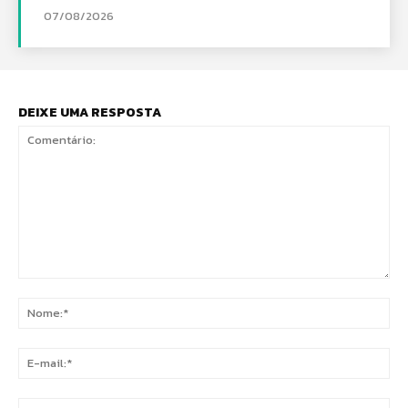
07/08/2026
DEIXE UMA RESPOSTA
Comentário:
No
E-
mai
Sit