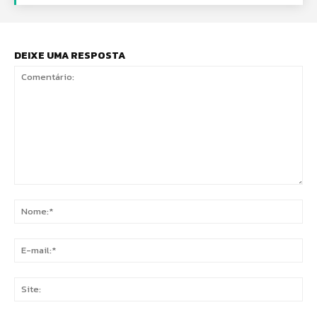
DEIXE UMA RESPOSTA
Comentário:
No
E-
mai
Sit