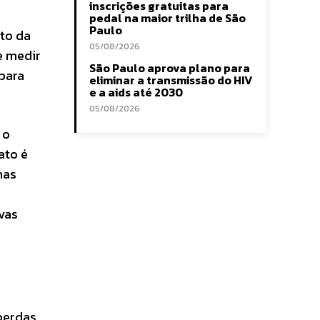
inscrições gratuitas para
pedal na maior trilha de São
Paulo
to da
05/08/2026
e medir
São Paulo aprova plano para
para
eliminar a transmissão do HIV
e a aids até 2030
05/08/2026
 o
ato é
mas
vas
perdas.