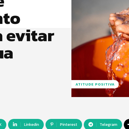
e
nto
 evitar
ua
ATITUDE POSITIVA
X
Linkedin
Pinterest
Telegram