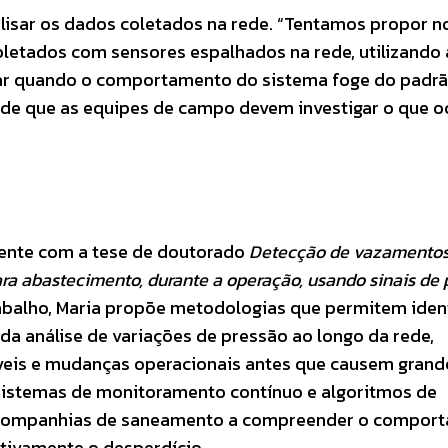
alisar os dados coletados na rede. “Tentamos propor n
oletados com sensores espalhados na rede, utilizando 
icar quando o comportamento do sistema foge do padrã
 de que as equipes de campo devem investigar o que o
mente com a tese de doutorado
Detecção de vazamentos
ara abastecimento, durante a operação, usando sinais de
abalho, Maria propõe metodologias que permitem ident
 da análise de variações de pressão ao longo da rede,
íveis e mudanças operacionais antes que causem grand
istemas de monitoramento contínuo e algoritmos de
 companhias de saneamento a compreender o compor
cativamente o desperdício.