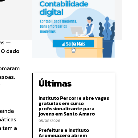
cas —
. O dado
 somaram
ssoas.
Últimas
r
Instituto Percorre abre vagas
gratuitas em curso
profissionalizante para
 ainda
jovens em Santo Amaro
áticas.
05/08/2026
a tem a
Prefeitura e Instituto
Aromeiazero abrem