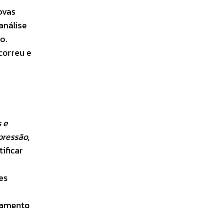
ovas
análise
o.
correu e
 e
 pressão
,
ificar
es
tamento