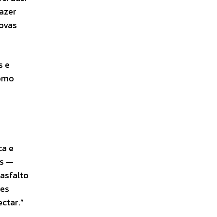
azer
novas
s e
como
ca e
os —
asfalto
tes
ctar.”