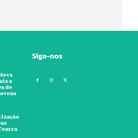
Siga-nos
eleva
ais a
es de
jovens
tização
 ao
 Centro