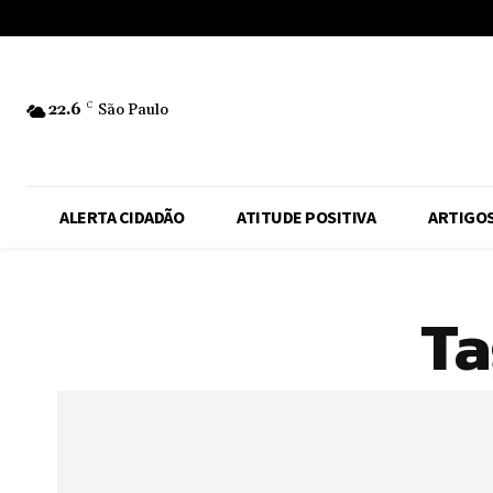
No menu items!
22.6
C
São Paulo
ALERTA CIDADÃO
ATITUDE POSITIVA
ARTIGO
Ta