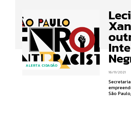
Lec
Xand
out
Int
Neg
ALERTA CIDADÃO
16/11/2021
Secretaria
empreendedor
São Paulo, 