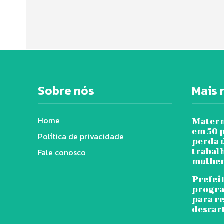
Sobre nós
Mais 
Home
Matern
em 50 
Política de privacidade
perda 
trabal
Fale conosco
mulher
Prefei
progra
para r
descar