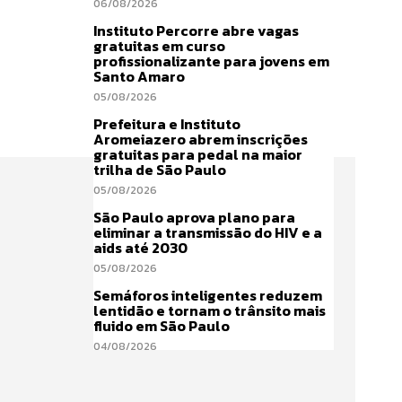
06/08/2026
Instituto Percorre abre vagas
gratuitas em curso
profissionalizante para jovens em
Santo Amaro
05/08/2026
Prefeitura e Instituto
Aromeiazero abrem inscrições
gratuitas para pedal na maior
trilha de São Paulo
05/08/2026
São Paulo aprova plano para
eliminar a transmissão do HIV e a
aids até 2030
05/08/2026
Semáforos inteligentes reduzem
lentidão e tornam o trânsito mais
fluido em São Paulo
04/08/2026