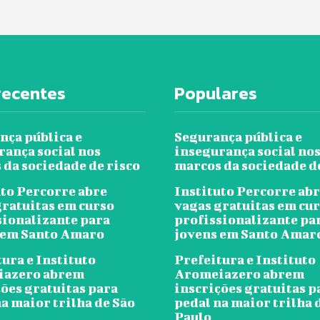
recentes
Populares
nça pública e
Segurança pública e
rança social nos
insegurança social no
 da sociedade de risco
marcos da sociedade d
uto Percorre abre
Instituto Percorre ab
gratuitas em curso
vagas gratuitas em cu
sionalizante para
profissionalizante pa
 em Santo Amaro
jovens em Santo Amar
ura e Instituto
Prefeitura e Instituto
iazero abrem
Aromeiazero abrem
ções gratuitas para
inscrições gratuitas p
a maior trilha de São
pedal na maior trilha 
Paulo