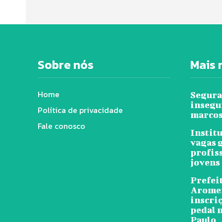
Sobre nós
Mais 
Home
Segura
insegu
Política de privacidade
marcos
Fale conosco
Instit
vagas 
profis
jovens
Prefeit
Arome
inscri
pedal n
Paulo