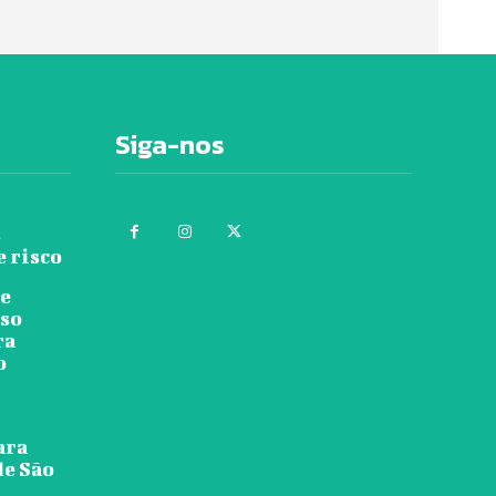
Siga-nos
s
e risco
re
rso
ra
o
ara
de São