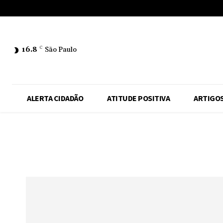
No menu items!
16.8
C
São Paulo
ALERTA CIDADÃO
ATITUDE POSITIVA
ARTIGO