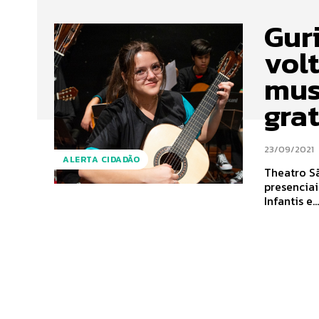
Gur
vol
mus
gra
23/09/2021
ALERTA CIDADÃO
Theatro S
presenciais do 
Infantis e..