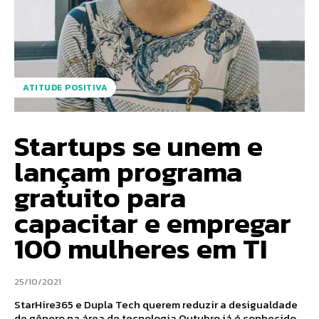
ATITUDE POSITIVA
Startups se unem e
lançam programa
gratuito para
capacitar e empregar
100 mulheres em TI
25/10/2021
StarHire365 e Dupla Tech querem reduzir a desigualdade
de gênero na área de tecnologia Outubro já é conhecido