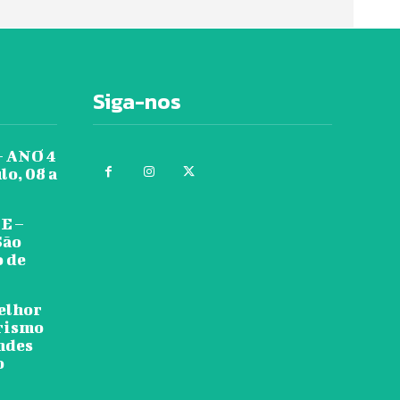
Siga-nos
 ANO 4
lo, 08 a
E –
São
o de
melhor
urismo
ndes
o