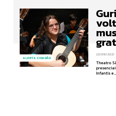
Gur
vol
mus
gra
23/09/2021
ALERTA CIDADÃO
Theatro S
presenciais do 
Infantis e..