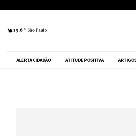
No menu items!
19.6
C
São Paulo
ALERTA CIDADÃO
ATITUDE POSITIVA
ARTIGO