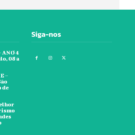
Siga-nos
 ANO 4
lo, 08 a
E –
São
o de
melhor
urismo
ndes
o