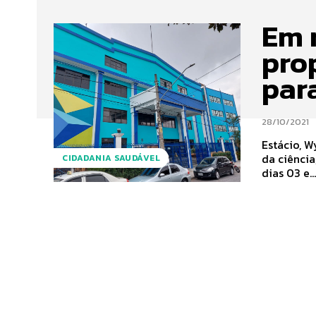
Em 
prop
par
28/10/2021
Estácio, W
da ciência, 
CIDADANIA SAUDÁVEL
dias 03 e..