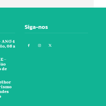
Siga-nos
 ANO 4
lo, 08 a
E –
São
o de
melhor
urismo
ndes
o