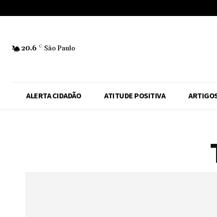
No menu items!
20.6
C
São Paulo
ALERTA CIDADÃO
ATITUDE POSITIVA
ARTIGO