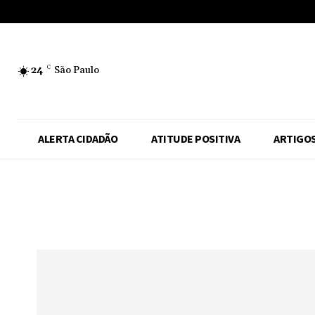
No menu items!
24
C
São Paulo
ALERTA CIDADÃO
ATITUDE POSITIVA
ARTIGO