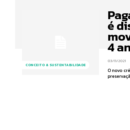
Pag
é d
mov
4 a
03/11/2021
CONCEITO & SUSTENTABILIDADE
O novo cré