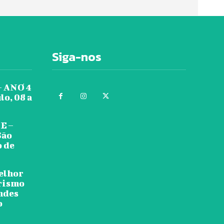
Siga-nos
 ANO 4
lo, 08 a
E –
São
o de
melhor
urismo
ndes
o