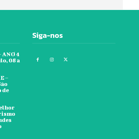
Siga-nos
 ANO 4
lo, 08 a
E –
São
o de
melhor
urismo
ndes
o