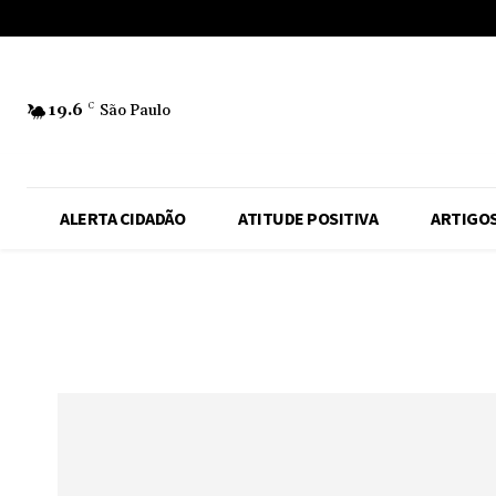
No menu items!
19.6
C
São Paulo
ALERTA CIDADÃO
ATITUDE POSITIVA
ARTIGO