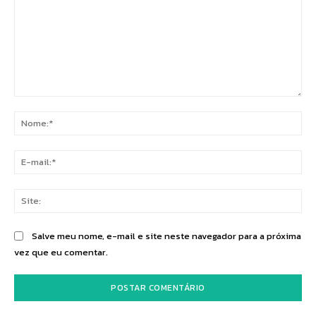
Comentário:
No
E-
mai
Sit
Salve meu nome, e-mail e site neste navegador para a próxima
vez que eu comentar.