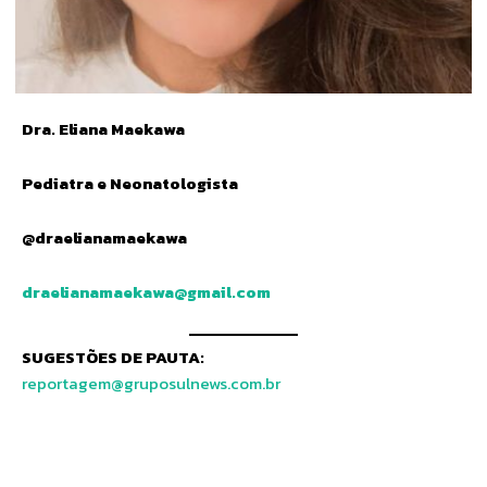
Dra. Eliana Maekawa
Pediatra e Neonatologista
@‌draelianamaekawa
draelianamaekawa@gmail.com
SUGESTÕES DE PAUTA:
reportagem@gruposulnews.com.br