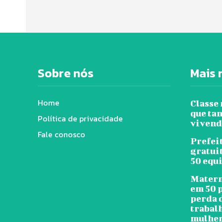
Sobre nós
Mais 
Home
Classe
que tan
Política de privacidade
vivend
Fale conosco
Prefeit
gratui
50 equ
Matern
em 50 
perda 
trabal
mulher