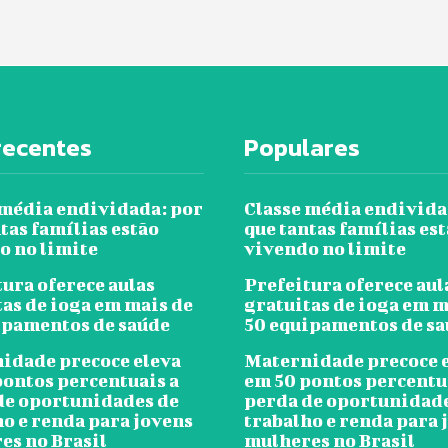
recentes
Populares
 média endividada: por
Classe média endivida
tas famílias estão
que tantas famílias es
o no limite
vivendo no limite
ura oferece aulas
Prefeitura oferece aul
tas de ioga em mais de
gratuitas de ioga em m
ipamentos de saúde
50 equipamentos de s
idade precoce eleva
Maternidade precoce 
pontos percentuais a
em 50 pontos percentu
de oportunidades de
perda de oportunidad
ho e renda para jovens
trabalho e renda para 
es no Brasil
mulheres no Brasil