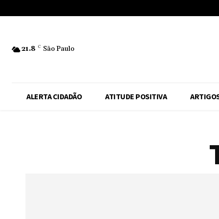
No menu items!
21.8
C
São Paulo
ALERTA CIDADÃO
ATITUDE POSITIVA
ARTIGO