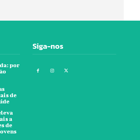
Siga-nos
da: por
tão
as
ais de
aúde
eleva
ais a
es de
jovens