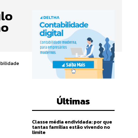
ulo
ão
obilidade
Últimas
Classe média endividada: por que
tantas famílias estão vivendo no
limite