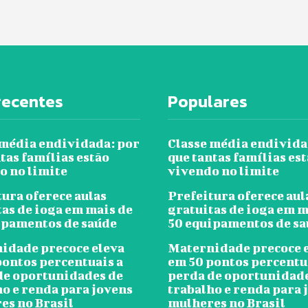
recentes
Populares
 média endividada: por
Classe média endivida
tas famílias estão
que tantas famílias es
o no limite
vivendo no limite
ura oferece aulas
Prefeitura oferece aul
tas de ioga em mais de
gratuitas de ioga em m
ipamentos de saúde
50 equipamentos de s
idade precoce eleva
Maternidade precoce 
pontos percentuais a
em 50 pontos percentu
de oportunidades de
perda de oportunidad
ho e renda para jovens
trabalho e renda para 
es no Brasil
mulheres no Brasil