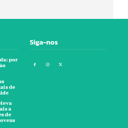
Siga-nos
da: por
tão
as
ais de
aúde
eleva
ais a
es de
jovens