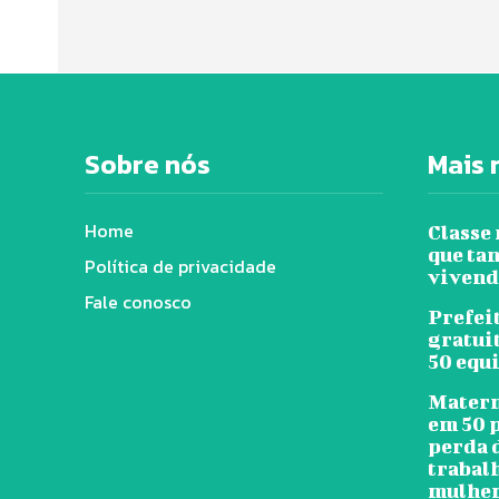
Sobre nós
Mais 
Home
Classe
que tan
Política de privacidade
vivend
Fale conosco
Prefeit
gratui
50 equ
Matern
em 50 
perda 
trabal
mulher