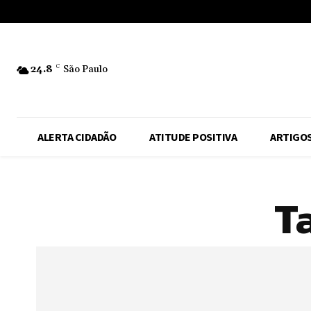
No menu items!
24.8
C
São Paulo
ALERTA CIDADÃO
ATITUDE POSITIVA
ARTIGO
T