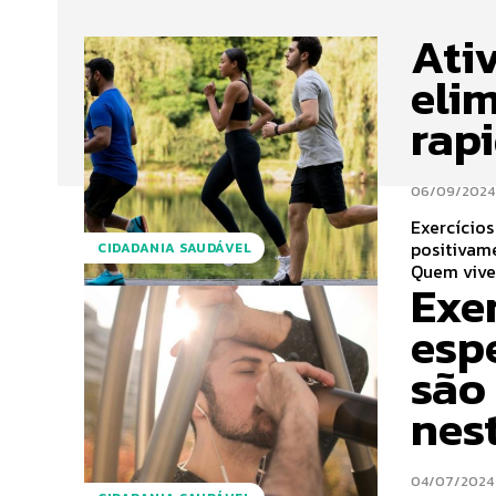
Ati
eli
rap
06/09/2024
Exercício
positivam
CIDADANIA SAUDÁVEL
Quem vive 
Exer
esp
são
nes
04/07/2024