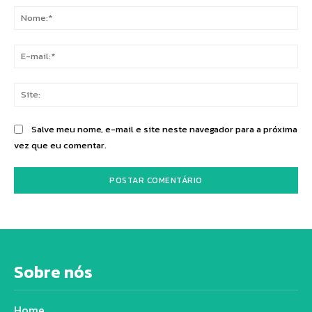
No
E-
mai
Sit
Salve meu nome, e-mail e site neste navegador para a próxima
vez que eu comentar.
Sobre nós
Home