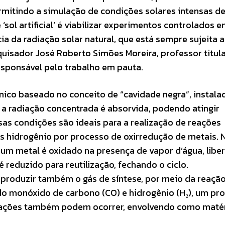
itindo a simulação de condições solares intensas d
 ‘sol artificial’ é viabilizar experimentos controlados 
 da radiação solar natural, que está sempre sujeita a
squisador José Roberto Simões Moreira, professor titul
esponsável pelo trabalho em pauta.
co baseado no conceito de “cavidade negra”, instala
 a radiação concentrada é absorvida, podendo atingir
sas condições são ideais para a realização de reações
s hidrogênio por processo de oxirredução de metais. 
, um metal é oxidado na presença de vapor d’água, libe
 reduzido para reutilização, fechando o ciclo.
 produzir também o gás de síntese, por meio da reaçã
do monóxido de carbono (CO) e hidrogênio (H₂), um pr
reações também podem ocorrer, envolvendo como maté