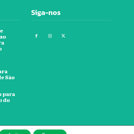
Siga-nos
re
rso
ra
o
ara
de São
o para
o do