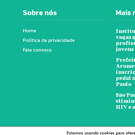
Sobre nós
Mais 
Home
Instit
vagas 
Política de privacidade
profis
jovens
Fale conosco
Prefeit
Arome
inscri
pedal n
Paulo
São Pa
elimin
HIV e a
Estamos usando cookies para oferec