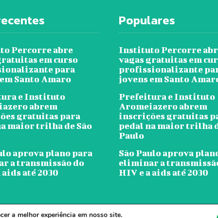
recentes
Populares
uto Percorre abre
Instituto Percorre ab
gratuitas em curso
vagas gratuitas em cu
sionalizante para
profissionalizante pa
 em Santo Amaro
jovens em Santo Amar
ura e Instituto
Prefeitura e Instituto
iazero abrem
Aromeiazero abrem
ções gratuitas para
inscrições gratuitas p
a maior trilha de São
pedal na maior trilha 
Paulo
ulo aprova plano para
São Paulo aprova plan
ar a transmissão do
eliminar a transmissã
 aids até 2030
HIV e a aids até 2030
er a melhor experiência em nosso site.