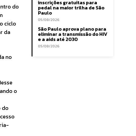
inscrições gratuitas para
entro do
pedal na maior trilha de São
Paulo
em
05/08/2026
o ciclo
São Paulo aprova plano para
ar da
eliminar a transmissão do HIV
e a aids até 2030
05/08/2026
da no
Nesse
rando o
o do
ocesso
ria-