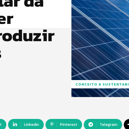
lar da
er
roduzir
s
CONCEITO & SUSTENTABI
X
Linkedin
Pinterest
Telegram