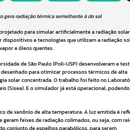
o gera radiação térmica semelhante à do sol
rojetado para simular artificialmente a radiação sola
 dispositivos e tecnologias que utilizam a radiação sol
apor e óleos quentes.
ersidade de São Paulo (Poli-USP) desenvolveram e tes
, desenhado para otimizar processos térmicos de alta
ia solar concentrada. O trabalho foi feito no Laborató
is (Sisea). E o simulador já está operacional, podendo
o de xenônio de alta temperatura. A luz emitida é refl
 geram feixes de radiação colimados, ou seja, com ra
do conjunto de espelhos parabólicos, para serem