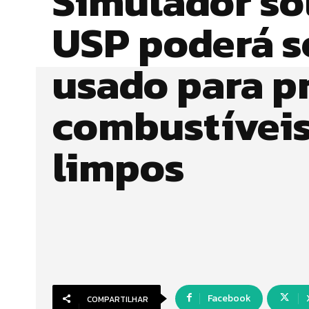
Simulador so
USP poderá s
usado para p
combustívei
limpos
Facebook
COMPARTILHAR