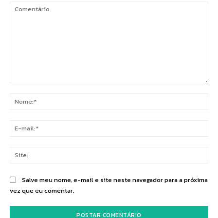
Comentário:
No
E-
mai
Sit
Salve meu nome, e-mail e site neste navegador para a próxima
vez que eu comentar.