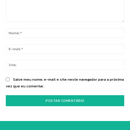
Comentário:
No
E-
mai
Sit
Salve meu nome, e-mail e site neste navegador para a próxima
vez que eu comentar.