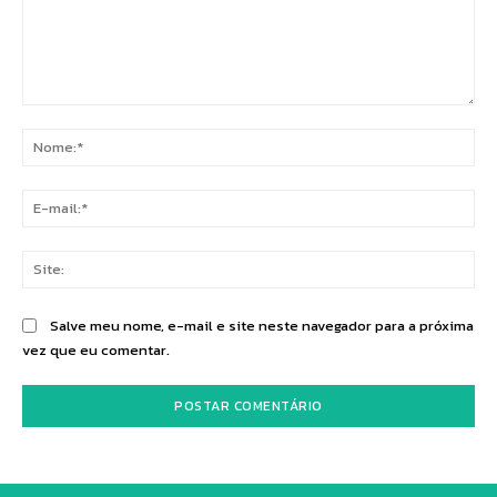
Comentário:
No
E-
mai
Sit
Salve meu nome, e-mail e site neste navegador para a próxima
vez que eu comentar.