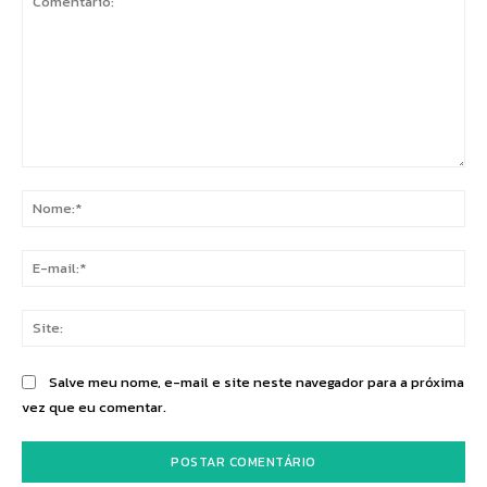
Comentário:
No
E-
mai
Sit
Salve meu nome, e-mail e site neste navegador para a próxima
vez que eu comentar.