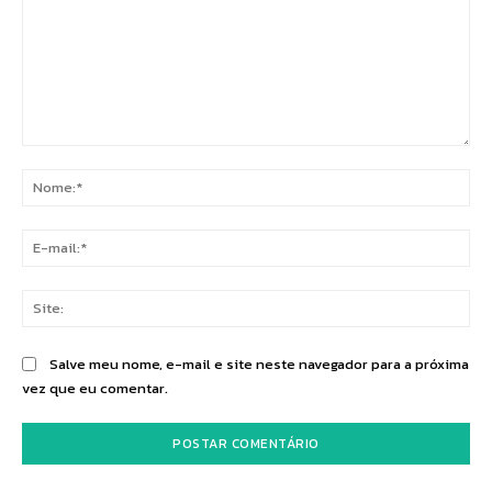
Comentário:
No
E-
mai
Sit
Salve meu nome, e-mail e site neste navegador para a próxima
vez que eu comentar.