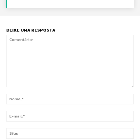
DEIXE UMA RESPOSTA
Comentário:
No
E-
mai
Sit