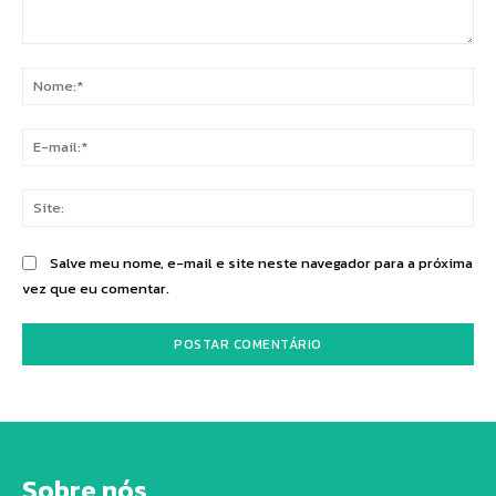
Comentário:
No
E-
mai
Sit
Salve meu nome, e-mail e site neste navegador para a próxima
vez que eu comentar.
Sobre nós