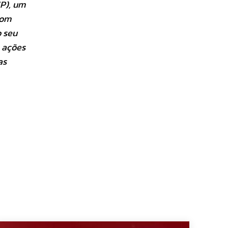
SP), um
com
o seu
 ações
as