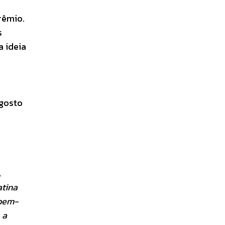
rêmio.
s
 ideia
agosto
.
atina
 bem-
 a