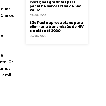
inscrições gratuitas para
pedal na maior trilha de São
m duas
Paulo
 10 anos
05/08/2026
São Paulo aprova plano para
eliminar a transmissão do HIV
e a aids até 2030
ue
05/08/2026
 e
eto. Os
 times
 7 mil