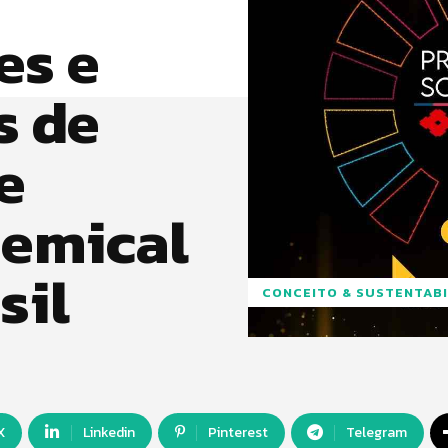
es e
s de
e
emical
sil
CONCEITO & SUSTENTABI
X
Linkedin
Pinterest
Telegram