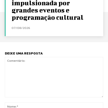
impulsionada por
grandes eventos e
programação cultural
07/08/2026
DEIXE UMA RESPOSTA
Comentário:
No