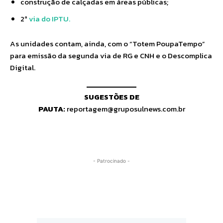
construção de calçadas em áreas públicas;
2ª
via do IPTU.
As unidades contam, ainda, com o “Totem PoupaTempo”
para emissão da segunda via de RG e CNH e o Descomplica
Digital.
SUGESTÕES DE
PAUTA:
reportagem@gruposulnews.com.br
- Patrocinado -