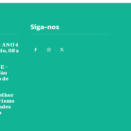
Siga-nos
 ANO 4
lo, 08 a
E –
São
o de
melhor
urismo
ndes
o