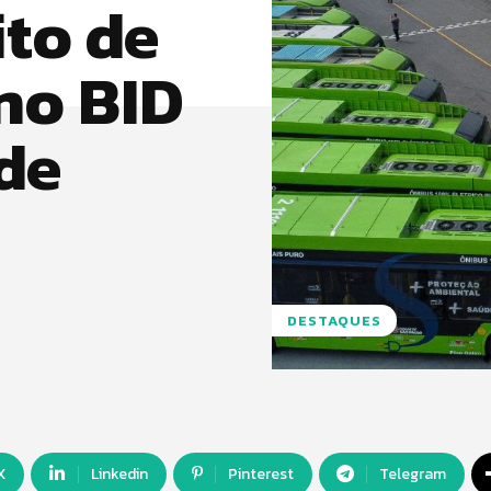
ito de
 no BID
de
DESTAQUES
X
Linkedin
Pinterest
Telegram