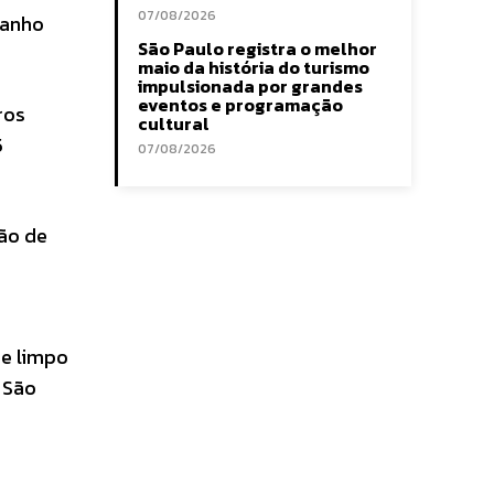
07/08/2026
ganho
São Paulo registra o melhor
maio da história do turismo
impulsionada por grandes
eventos e programação
ros
cultural
5
07/08/2026
são de
 e limpo
 São