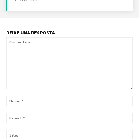
DEIXE UMA RESPOSTA
Comentário:
No
E-
mai
Sit