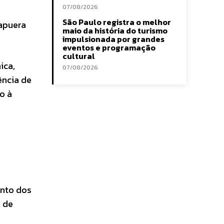
07/08/2026
São Paulo registra o melhor
rapuera
maio da história do turismo
impulsionada por grandes
eventos e programação
cultural
ica,
07/08/2026
ência de
o à
ento dos
o de