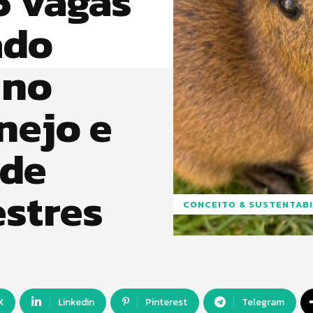
5 vagas
ado
 no
nejo e
 de
estres
CONCEITO & SUSTENTABI
X
Linkedin
Pinterest
Telegram