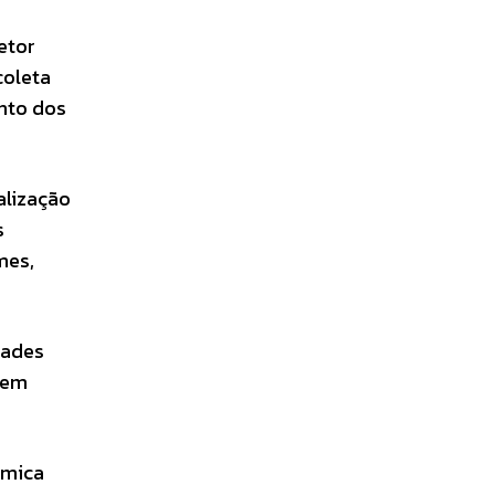
etor
coleta
ento dos
alização
s
mes,
dades
 em
êmica