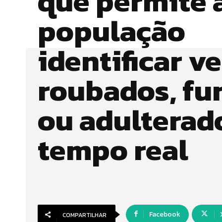
que permite 
população
identificar v
roubados, fu
ou adulterad
tempo real
Facebook
COMPARTILHAR