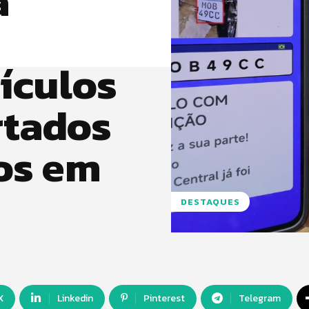
à
eículos
rtados
os em
DESTAQUES
X
Linkedin
Pinterest
Telegram