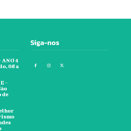
Siga-nos
 ANO 4
lo, 08 a
E –
São
o de
melhor
urismo
ndes
o