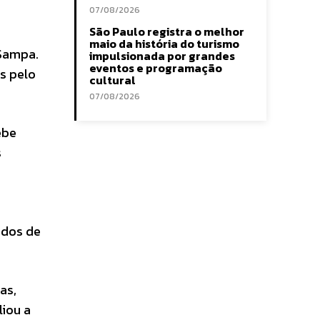
07/08/2026
São Paulo registra o melhor
maio da história do turismo
 Sampa.
impulsionada por grandes
eventos e programação
s pelo
cultural
07/08/2026
ebe
s
ados de
as,
liou a