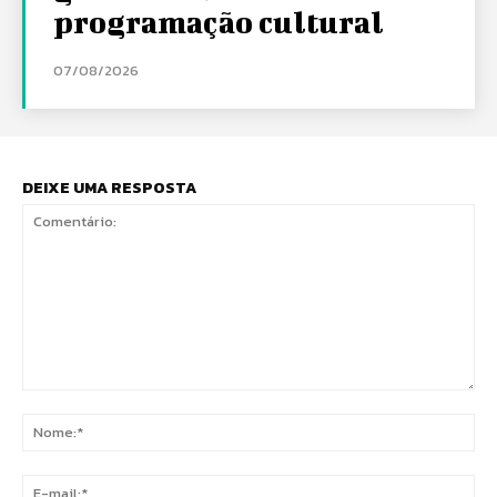
programação cultural
07/08/2026
DEIXE UMA RESPOSTA
Comentário:
No
E-