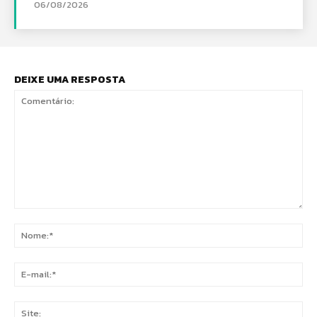
06/08/2026
DEIXE UMA RESPOSTA
Comentário:
No
E-
mai
Sit