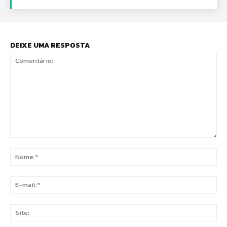
DEIXE UMA RESPOSTA
Comentário:
No
E-
mai
Sit