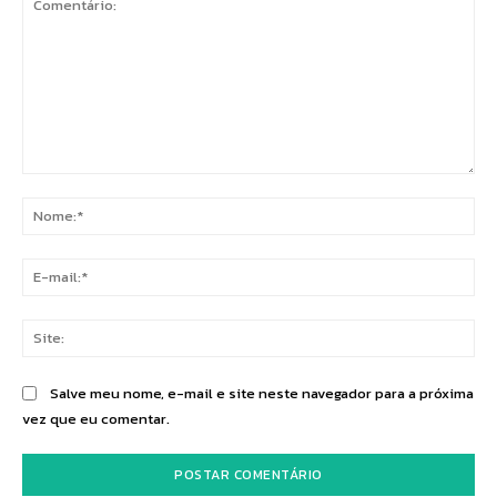
Comentário:
No
E-
mai
Sit
Salve meu nome, e-mail e site neste navegador para a próxima
vez que eu comentar.