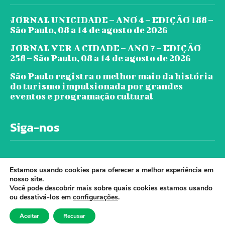
JORNAL UNICIDADE – ANO 4 – EDIÇÃO 188 –
São Paulo, 08 a 14 de agosto de 2026
JORNAL VER A CIDADE – ANO 7 – EDIÇÃO
258 – São Paulo, 08 a 14 de agosto de 2026
São Paulo registra o melhor maio da história
do turismo impulsionada por grandes
eventos e programação cultural
Siga-nos
Estamos usando cookies para oferecer a melhor experiência em
nosso site.
Você pode descobrir mais sobre quais cookies estamos usando
ou desativá-los em
configurações
.
© Jornal Ver A Cidade - Todos os direitos
Aceitar
Recusar
reservados. - Desenvolvido por Cloudbe.