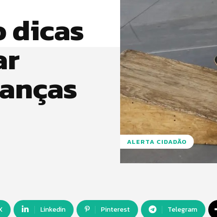
o dicas
ar
ianças
ALERTA CIDADÃO
X
Linkedin
Pinterest
Telegram