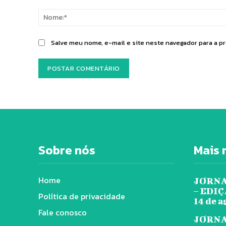
Comentário:
Salve meu nome, e-mail e site neste navegador para a p
Sobre nós
Mais 
Home
JORNA
– EDIÇÃ
Política de privacidade
14 de a
Fale conosco
JORNA