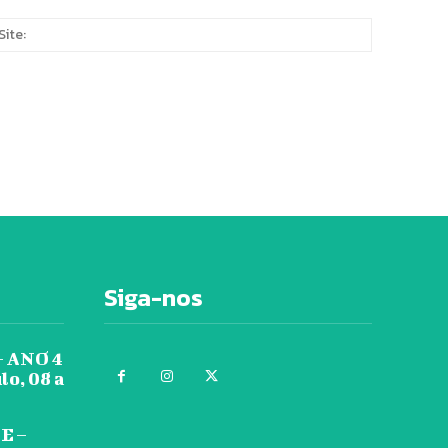
Site:
*
Siga-nos
 ANO 4
lo, 08 a
E –