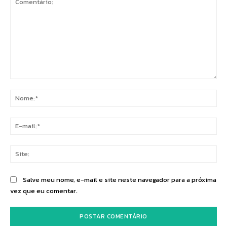
Comentário:
No
E-
mai
Sit
Salve meu nome, e-mail e site neste navegador para a próxima
vez que eu comentar.