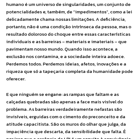
humano é um universo de singularidades, um conjunto de
potencialidades e, também, de “impedimentos”, como a lei
delicadamente chama nossas limitações. A deficiência,
portanto, não é uma condição intrínseca da pessoa, mas o
resultado doloroso do choque entre essas características
individuais e as barreiras – materiais e imateriais – que
pavimentam nosso mundo. Quando isso acontece, a
exclusão nos contamina, e a sociedade inteira adoece.
Perdemos todos. Perdemos ideias, afetos, inovações e a
riqueza que só a tapeçaria completa da humanidade pode
oferecer.
E que ninguém se engane: as rampas que faltam e as
calçadas quebradas são apenas a face mais visível do
problema. As barreiras verdadeiramente nefastas são
invisíveis, erguidas com o cimento do preconceito e da
atitude capacitista. São os muros do olhar que julga, da
impaciência que descarta, da sensibilidade que falta. É
por isso que a essência da LBI é um convite à convivência.