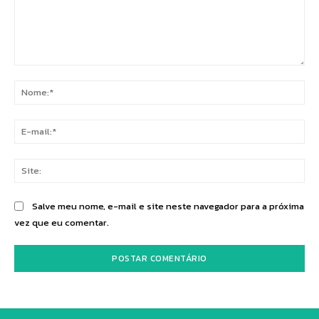
Comentário:
No
E-
mai
Sit
Salve meu nome, e-mail e site neste navegador para a próxima
vez que eu comentar.