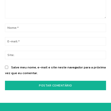
Comentário:
No
E-
mai
Sit
Salve meu nome, e-mail e site neste navegador para a próxima
vez que eu comentar.