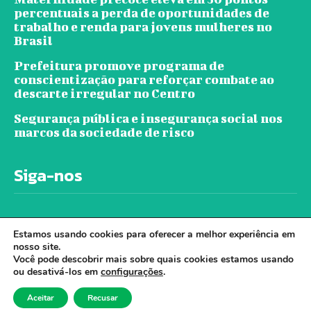
percentuais a perda de oportunidades de
trabalho e renda para jovens mulheres no
Brasil
Prefeitura promove programa de
conscientização para reforçar combate ao
descarte irregular no Centro
Segurança pública e insegurança social nos
marcos da sociedade de risco
Siga-nos
Estamos usando cookies para oferecer a melhor experiência em
nosso site.
Você pode descobrir mais sobre quais cookies estamos usando
ou desativá-los em
configurações
.
© Jornal Ver A Cidade - Todos os direitos
Aceitar
Recusar
reservados. - Desenvolvido por Cloudbe.