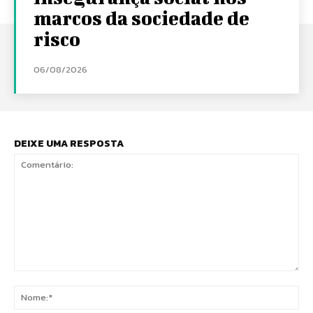
marcos da sociedade de
risco
06/08/2026
DEIXE UMA RESPOSTA
Comentário:
No