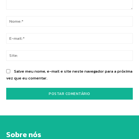
Comentário:
No
E-
mai
Sit
Salve meu nome, e-mail e site neste navegador para a próxima
vez que eu comentar.
Sobre nós