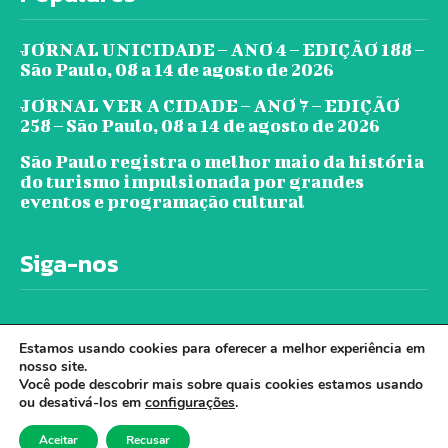
JORNAL UNICIDADE – ANO 4 – EDIÇÃO 188 –
São Paulo, 08 a 14 de agosto de 2026
JORNAL VER A CIDADE – ANO 7 – EDIÇÃO
258 – São Paulo, 08 a 14 de agosto de 2026
São Paulo registra o melhor maio da história
do turismo impulsionada por grandes
eventos e programação cultural
Siga-nos
Estamos usando cookies para oferecer a melhor experiência em
nosso site.
Você pode descobrir mais sobre quais cookies estamos usando
ou desativá-los em
configurações
.
© Jornal Ver A Cidade - Todos os direitos
Aceitar
Recusar
reservados. - Desenvolvido por Cloudbe.