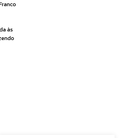
 Franco
ada às
azendo