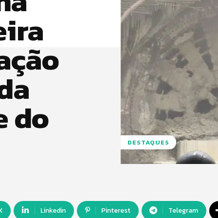
na
eira
vação
da
e do
DESTAQUES
X
Linkedin
Pinterest
Telegram