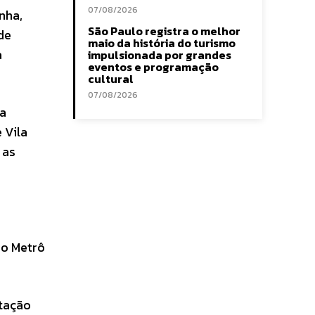
07/08/2026
nha,
São Paulo registra o melhor
de
maio da história do turismo
a
impulsionada por grandes
eventos e programação
cultural
07/08/2026
la
 Vila
 as
do Metrô
stação