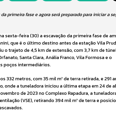
da primeira fase e agora será preparado para iniciar a s
na sexta-feira (30) a escavação da primeira fase de a
nini, que é o último destino antes da estação Vila Pru
u o trajeto de 4,5 km de extensão, com 3,7 km de túne
anato, Santa Clara, Anália Franco, Vila Formosa e o
s poços intermediários.
s 332 metros, com 35 mil m³ de terra retirada, e 291 a
, onde a tuneladora iniciou a última etapa em 24 de ab
 novembro de 2023 no Complexo Rapadura, a tunelador
ntilação (VSE), retirando 394 mil m³ de terra e posic
 escavados.