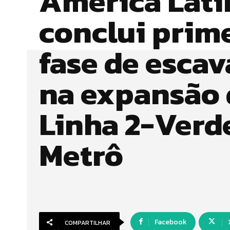
América Lati
conclui prim
fase de esca
na expansão 
Linha 2-Verd
Metrô
Facebook
COMPARTILHAR