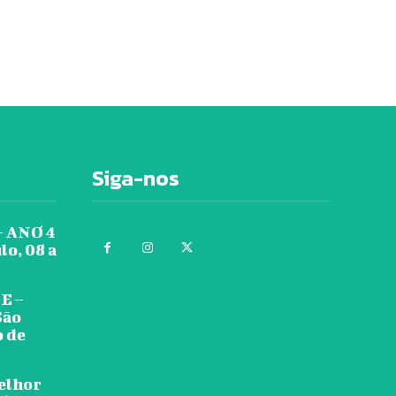
Siga-nos
 ANO 4
lo, 08 a
E –
São
o de
melhor