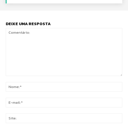
DEIXE UMA RESPOSTA
Comentário:
No
E-
mai
Sit