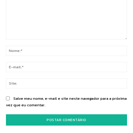
Comentário:
No
E-
mai
Sit
Salve meu nome, e-mail e site neste navegador para a próxima
vez que eu comentar.