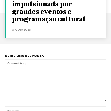
impulsionada por
grandes eventos e
programação cultural
07/08/2026
DEIXE UMA RESPOSTA
Comentário:
No