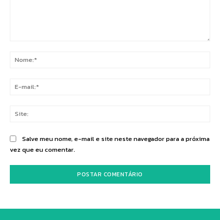
Comentário:
No
E-
mai
Sit
Salve meu nome, e-mail e site neste navegador para a próxima
vez que eu comentar.